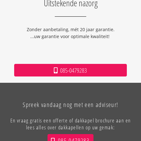
Uitstekende nazorg
Zonder aanbetaling, mét 20 jaar garantie.
...uw garantie voor optimale kwaliteit!
085-0479283
Spreek vandaag nog met een adviseur!
En vraag gratis een offerte of dakkapel brochure aan en
lees alles over dakkapellen op uw gemak:
085-0479283