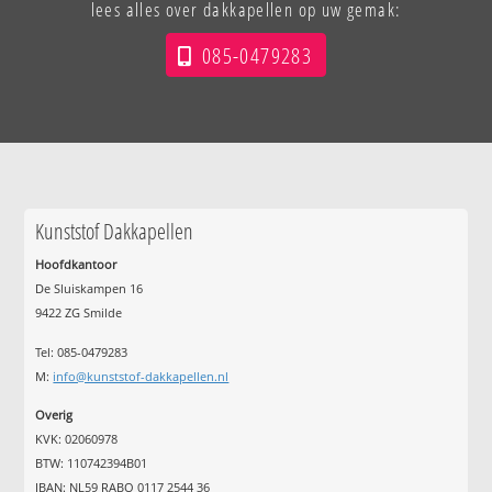
lees alles over dakkapellen op uw gemak:
085-0479283
Kunststof Dakkapellen
Hoofdkantoor
De Sluiskampen 16
9422 ZG Smilde
Tel: 085-0479283
M:
info@kunststof-dakkapellen.nl
Overig
KVK: 02060978
BTW: 110742394B01
IBAN: NL59 RABO 0117 2544 36