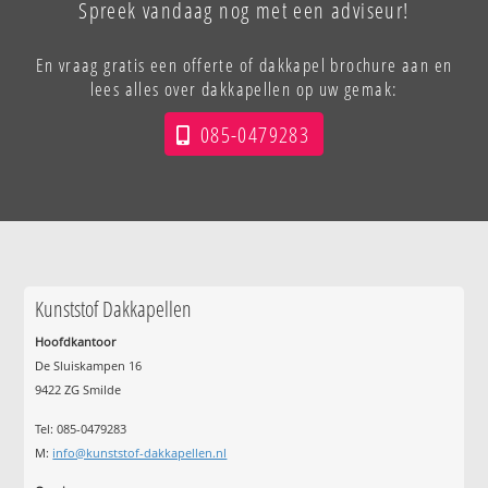
Spreek vandaag nog met een adviseur!
En vraag gratis een offerte of dakkapel brochure aan en
lees alles over dakkapellen op uw gemak:
085-0479283
Kunststof Dakkapellen
Hoofdkantoor
De Sluiskampen 16
9422 ZG Smilde
Tel: 085-0479283
M:
info@kunststof-dakkapellen.nl