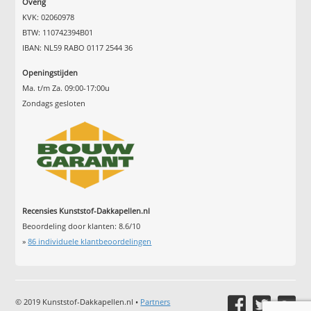
Overig
KVK: 02060978
BTW: 110742394B01
IBAN: NL59 RABO 0117 2544 36
Openingstijden
Ma. t/m Za. 09:00-17:00u
Zondags gesloten
Recensies Kunststof-Dakkapellen.nl
Beoordeling door klanten:
8.6
/
10
»
86
individuele klantbeoordelingen
© 2019 Kunststof-Dakkapellen.nl •
Partners