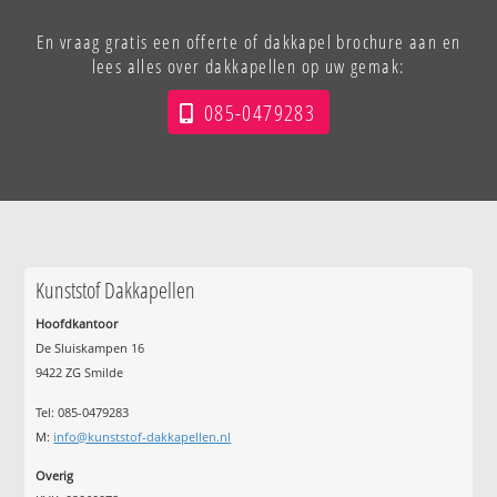
En vraag gratis een offerte of dakkapel brochure aan en
lees alles over dakkapellen op uw gemak:
085-0479283
Kunststof Dakkapellen
Hoofdkantoor
De Sluiskampen 16
9422 ZG Smilde
Tel: 085-0479283
M:
info@kunststof-dakkapellen.nl
Overig