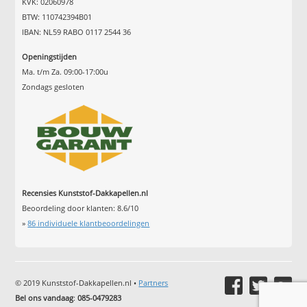
KVK: 02060978
BTW: 110742394B01
IBAN: NL59 RABO 0117 2544 36
Openingstijden
Ma. t/m Za. 09:00-17:00u
Zondags gesloten
Recensies Kunststof-Dakkapellen.nl
Beoordeling door klanten:
8.6
/
10
»
86
individuele klantbeoordelingen
© 2019 Kunststof-Dakkapellen.nl •
Partners
Bel ons vandaag
:
085-0479283