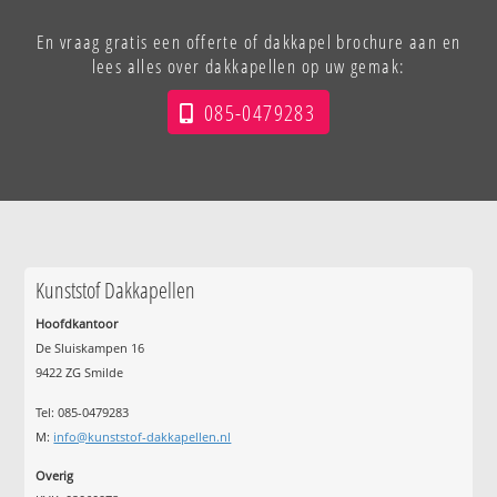
En vraag gratis een offerte of dakkapel brochure aan en
lees alles over dakkapellen op uw gemak:
085-0479283
Kunststof Dakkapellen
Hoofdkantoor
De Sluiskampen 16
9422 ZG Smilde
Tel: 085-0479283
M:
info@kunststof-dakkapellen.nl
Overig