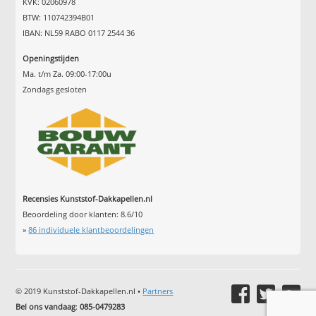
KVK: 02060978
BTW: 110742394B01
IBAN: NL59 RABO 0117 2544 36
Openingstijden
Ma. t/m Za. 09:00-17:00u
Zondags gesloten
Recensies Kunststof-Dakkapellen.nl
Beoordeling door klanten:
8.6
/
10
»
86
individuele klantbeoordelingen
© 2019 Kunststof-Dakkapellen.nl •
Partners
Bel ons vandaag
:
085-0479283