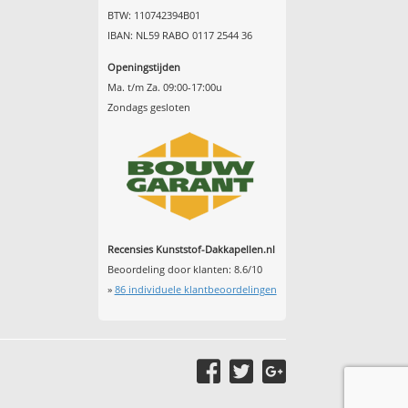
BTW: 110742394B01
IBAN: NL59 RABO 0117 2544 36
Openingstijden
Ma. t/m Za. 09:00-17:00u
Zondags gesloten
Recensies Kunststof-Dakkapellen.nl
Beoordeling door klanten:
8.6
/
10
»
86
individuele klantbeoordelingen