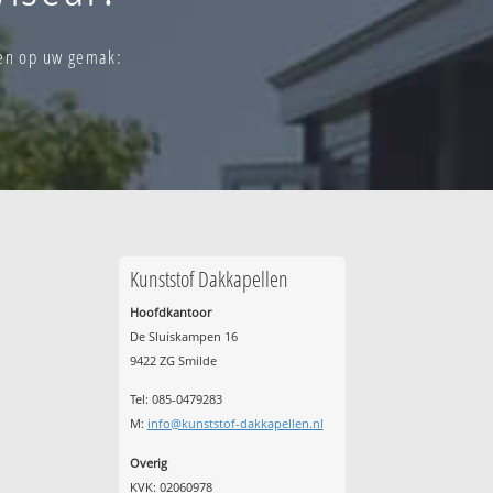
len op uw gemak:
Kunststof Dakkapellen
Hoofdkantoor
De Sluiskampen 16
9422 ZG Smilde
Tel: 085-0479283
M:
info@kunststof-dakkapellen.nl
Overig
KVK: 02060978