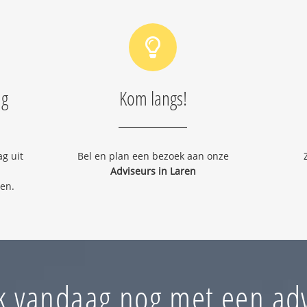
ng
Kom langs!
g uit
Bel en plan een bezoek aan onze
Adviseurs in Laren
nen.
k vandaag nog met een adv