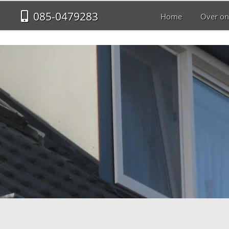
085-0479283
Home
Over on