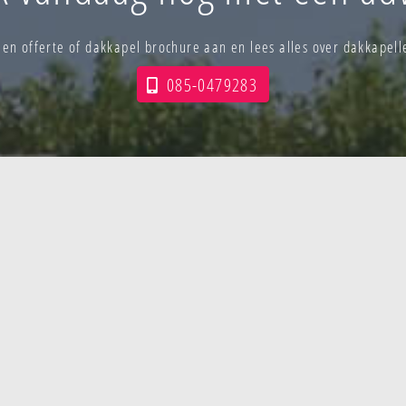
 een offerte of dakkapel brochure aan en lees alles over dakkapel
085-0479283