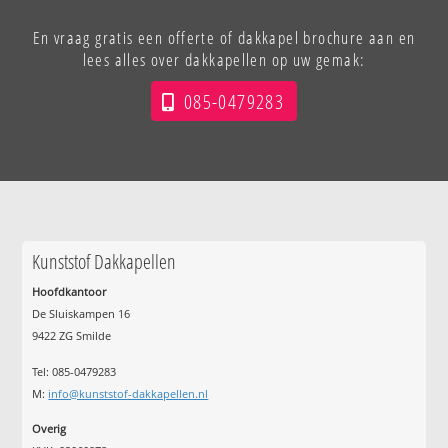
En vraag gratis een offerte of dakkapel brochure aan en
lees alles over dakkapellen op uw gemak:
085-0479283
Kunststof Dakkapellen
Hoofdkantoor
De Sluiskampen 16
9422 ZG Smilde
Tel: 085-0479283
M:
info@kunststof-dakkapellen.nl
Overig