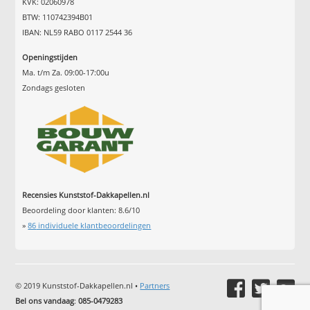
KVK: 02060978
BTW: 110742394B01
IBAN: NL59 RABO 0117 2544 36
Openingstijden
Ma. t/m Za. 09:00-17:00u
Zondags gesloten
Recensies Kunststof-Dakkapellen.nl
Beoordeling door klanten:
8.6
/
10
»
86
individuele klantbeoordelingen
© 2019 Kunststof-Dakkapellen.nl •
Partners
Bel ons vandaag
:
085-0479283