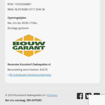
BTW: 110742394B01
IBAN: NL59 RABO 0117 2544 36
Openingstijden
Ma. t/m Za. 09:00-17:00u
Zondags gesloten
Recensies Kunststof-Dakkapellen.nl
Beoordeling door klanten:
8.6
/
10
»
86
individuele klantbeoordelingen
© 2019 Kunststof-Dakkapellen.nl •
Partners
Bel ons vandaag
:
085-0479283