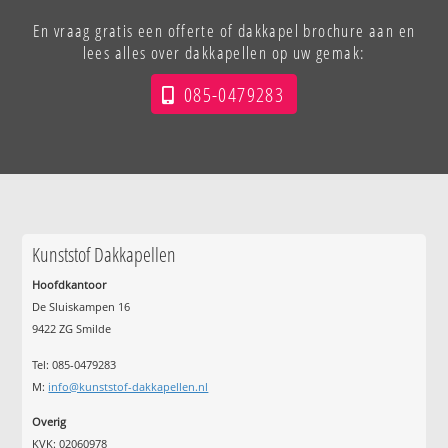
En vraag gratis een offerte of dakkapel brochure aan en
lees alles over dakkapellen op uw gemak:
085-0479283
Kunststof Dakkapellen
Hoofdkantoor
De Sluiskampen 16
9422 ZG Smilde
Tel: 085-0479283
M:
info@kunststof-dakkapellen.nl
Overig
KVK: 02060978