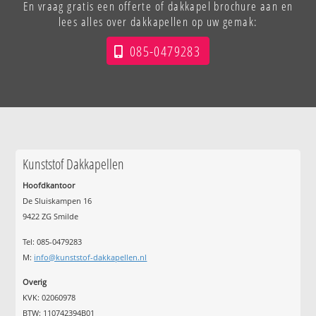
En vraag gratis een offerte of dakkapel brochure aan en
lees alles over dakkapellen op uw gemak:
085-0479283
Kunststof Dakkapellen
Hoofdkantoor
De Sluiskampen 16
9422 ZG Smilde
Tel: 085-0479283
M:
info@kunststof-dakkapellen.nl
Overig
KVK: 02060978
BTW: 110742394B01