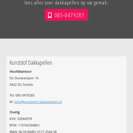
lees alles over dakkapellen op uw gemak:
085-0479283
Kunststof Dakkapellen
Hoofdkantoor
De Sluiskampen 16
9422 ZG Smilde
Tel: 085-0479283
M:
info@kunststof-dakkapellen.nl
Overig
KVK: 02060978
BTW: 110742394B01
IBAN: NL59 RABO 0117 2544 36