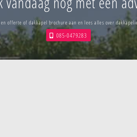
k vandaag nog met een adv
 een offerte of dakkapel brochure aan en lees alles over dakkapel
085-0479283