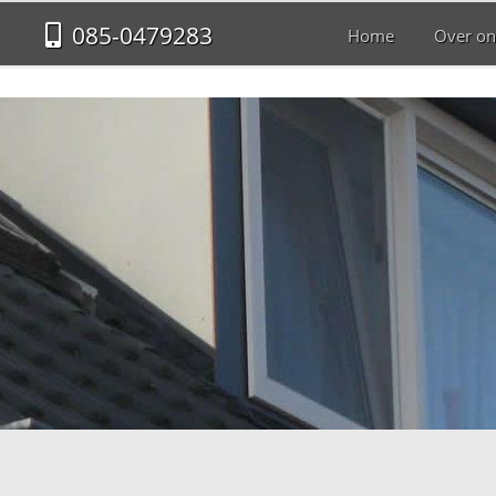
085-0479283
Home
Over on