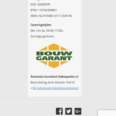
KVK: 02060978
BTW: 110742394B01
IBAN: NL59 RABO 0117 2544 36
Openingstijden
Ma. t/m Za. 09:00-17:00u
Zondags gesloten
Recensies Kunststof-Dakkapellen.nl
Beoordeling door klanten:
8.6
/
10
»
86
individuele klantbeoordelingen