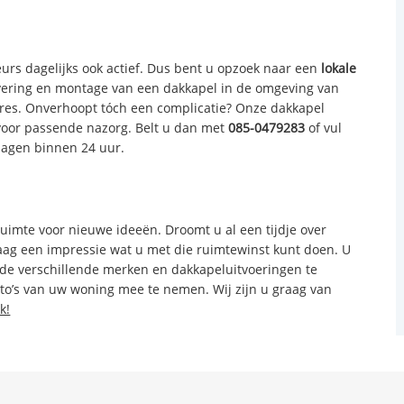
rs dagelijks ook actief. Dus bent u opzoek naar een
lokale
evering en montage van een dakkapel in de omgeving van
dres. Onverhoopt tóch een complicatie? Onze dakkapel
oor passende nazorg. Belt u dan met
085-0479283
of vul
dagen binnen 24 uur.
ruimte voor nieuwe ideeën. Droomt u al een tijdje over
aag een impressie wat u met die ruimtewinst kunt doen. U
 de verschillende merken en dakkapeluitvoeringen te
to’s van uw woning mee te nemen. Wij zijn u graag van
k!