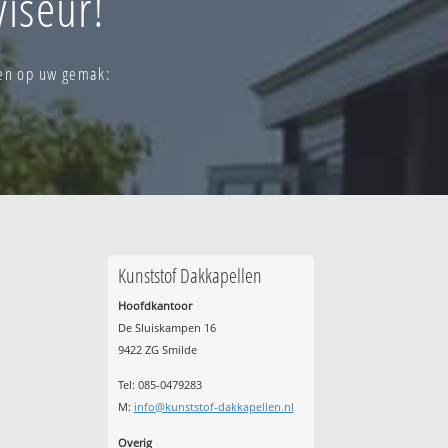
iseur!
len op uw gemak:
Kunststof Dakkapellen
Hoofdkantoor
De Sluiskampen 16
9422 ZG Smilde
Tel: 085-0479283
M:
info@kunststof-dakkapellen.nl
Overig