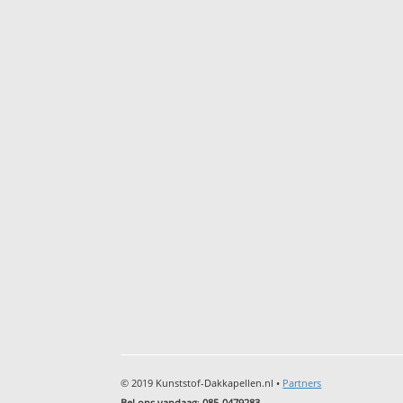
© 2019 Kunststof-Dakkapellen.nl •
Partners
Bel ons vandaag
:
085-0479283