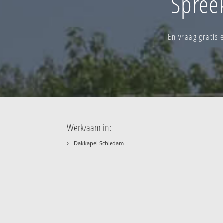
Spree
En vraag gratis
Werkzaam in:
›
Dakkapel Schiedam