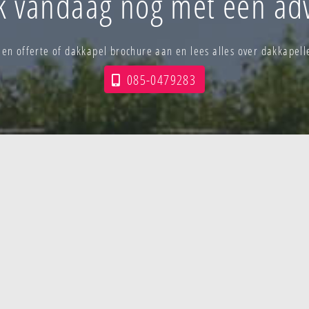
k vandaag nog met een adv
 een offerte of dakkapel brochure aan en lees alles over dakkapel
085-0479283