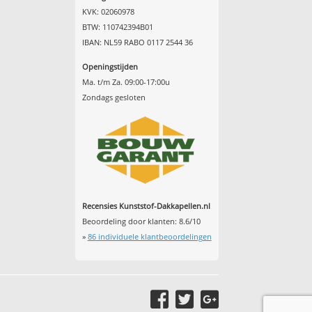
KVK: 02060978
BTW: 110742394B01
IBAN: NL59 RABO 0117 2544 36
Openingstijden
Ma. t/m Za. 09:00-17:00u
Zondags gesloten
Recensies Kunststof-Dakkapellen.nl
Beoordeling door klanten:
8.6
/
10
»
86
individuele klantbeoordelingen