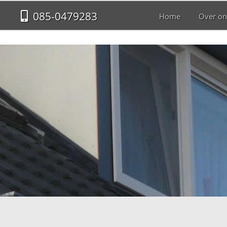
085-0479283
Home
Over on