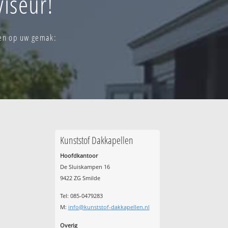
iseur!
len op uw gemak:
Kunststof Dakkapellen
Hoofdkantoor
De Sluiskampen 16
9422 ZG Smilde
Tel: 085-0479283
M:
info@kunststof-dakkapellen.nl
Overig