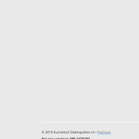
© 2019 Kunststof-Dakkapellen.nl •
Partners
Bel ons vandaag
:
085-0479283