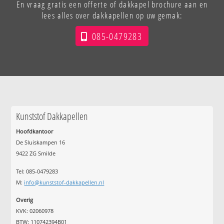
En vraag gratis een offerte of dakkapel brochure aan en
lees alles over dakkapellen op uw gemak:
085-0479283
Kunststof Dakkapellen
Hoofdkantoor
De Sluiskampen 16
9422 ZG Smilde
Tel: 085-0479283
M:
info@kunststof-dakkapellen.nl
Overig
KVK: 02060978
BTW: 110742394B01