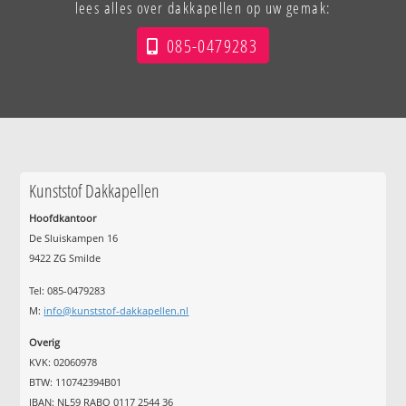
lees alles over dakkapellen op uw gemak:
085-0479283
Kunststof Dakkapellen
Hoofdkantoor
De Sluiskampen 16
9422 ZG Smilde
Tel: 085-0479283
M:
info@kunststof-dakkapellen.nl
Overig
KVK: 02060978
BTW: 110742394B01
IBAN: NL59 RABO 0117 2544 36