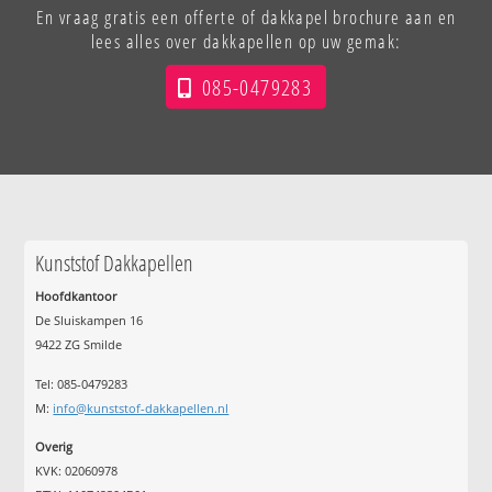
En vraag gratis een offerte of dakkapel brochure aan en
lees alles over dakkapellen op uw gemak:
085-0479283
Kunststof Dakkapellen
Hoofdkantoor
De Sluiskampen 16
9422 ZG Smilde
Tel: 085-0479283
M:
info@kunststof-dakkapellen.nl
Overig
KVK: 02060978