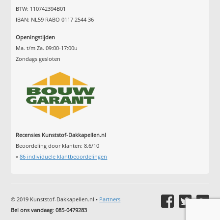
BTW: 110742394B01
IBAN: NL59 RABO 0117 2544 36
Openingstijden
Ma. t/m Za. 09:00-17:00u
Zondags gesloten
Recensies Kunststof-Dakkapellen.nl
Beoordeling door klanten:
8.6
/
10
»
86
individuele klantbeoordelingen
© 2019 Kunststof-Dakkapellen.nl •
Partners
Bel ons vandaag
:
085-0479283