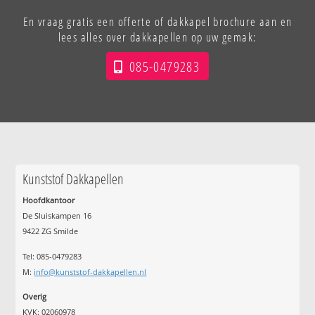
En vraag gratis een offerte of dakkapel brochure aan en
lees alles over dakkapellen op uw gemak:
085-0479283
Kunststof Dakkapellen
Hoofdkantoor
De Sluiskampen 16
9422 ZG Smilde
Tel: 085-0479283
M:
info@kunststof-dakkapellen.nl
Overig
KVK: 02060978