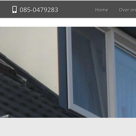
085-0479283
Home
Over on