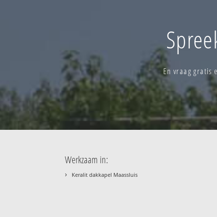
Spree
En vraag gratis
Werkzaam in:
›
Keralit dakkapel Maassluis