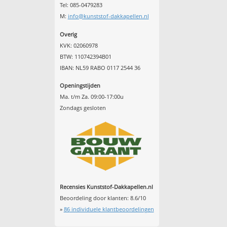
Tel: 085-0479283
M:
info@kunststof-dakkapellen.nl
Overig
KVK: 02060978
BTW: 110742394B01
IBAN: NL59 RABO 0117 2544 36
Openingstijden
Ma. t/m Za. 09:00-17:00u
Zondags gesloten
Recensies Kunststof-Dakkapellen.nl
Beoordeling door klanten:
8.6
/
10
»
86
individuele klantbeoordelingen