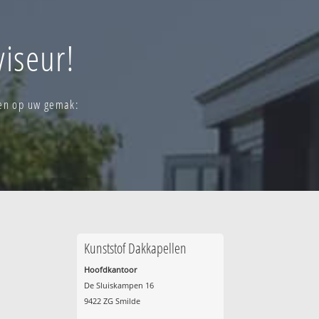
iseur!
len op uw gemak:
Kunststof Dakkapellen
Hoofdkantoor
De Sluiskampen 16
9422 ZG Smilde