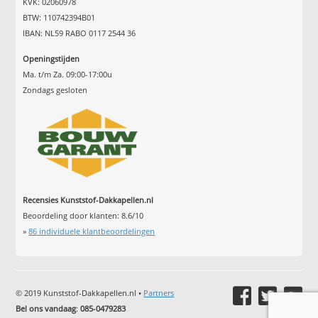
KVK: 02060978
BTW: 110742394B01
IBAN: NL59 RABO 0117 2544 36
Openingstijden
Ma. t/m Za. 09:00-17:00u
Zondags gesloten
Recensies Kunststof-Dakkapellen.nl
Beoordeling door klanten:
8.6
/
10
»
86
individuele klantbeoordelingen
© 2019 Kunststof-Dakkapellen.nl •
Partners
Bel ons vandaag
:
085-0479283