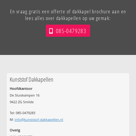
En vraag gratis een offerte of dakkapel brochure aan en
lees alles over dakkapellen op uw gemak:
085-0479283
Kunststof Dakkapellen
Hoofdkantoor
De Sluiskampen 16
9422 ZG Smilde
Tel: 085-0479283
M:
info@kunststof-dakkapellen.nl
Overig