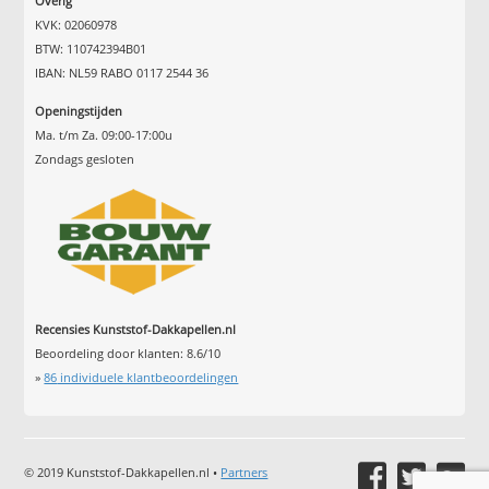
Overig
KVK: 02060978
BTW: 110742394B01
IBAN: NL59 RABO 0117 2544 36
Openingstijden
Ma. t/m Za. 09:00-17:00u
Zondags gesloten
Recensies Kunststof-Dakkapellen.nl
Beoordeling door klanten:
8.6
/
10
»
86
individuele klantbeoordelingen
© 2019 Kunststof-Dakkapellen.nl •
Partners