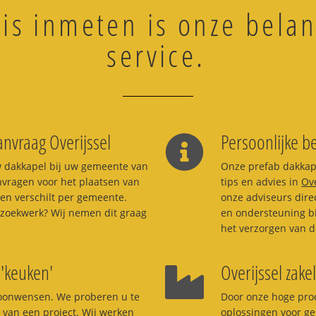
tis inmeten is onze belan
service.
nvraag Overijssel
Persoonlijke b
w dakkapel bij uw gemeente van
Onze prefab dakkape
nvragen voor het plaatsen van
tips en advies in
Ove
 en verschilt per gemeente.
onze adviseurs dire
 uitzoekwerk? Wij nemen dit graag
en ondersteuning bi
het verzorgen van d
'keuken'
Overijssel zakel
woonwensen. We proberen u te
Door onze hoge prod
d van een project. Wij werken
oplossingen voor g