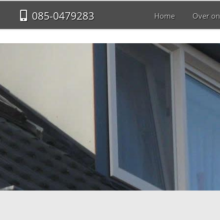
085-0479283
Home
Over on