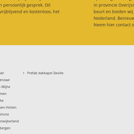
 persoonlijk gesprek. Dit
in provincie Overijs
vrijblijvend en kostenloos, het
beurt en bieden wij
Nederland. Benieuw
Neem hier contact o
›
ser
Prefab dakkapel Zwolle
enzaal
t-Wijhe
mmen
lte
ssen-Holten
phorst
enwijkerland
bbergen