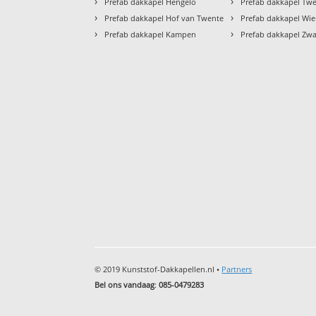
›
›
Prefab dakkapel Hengelo
Prefab dakkapel Tw
›
›
Prefab dakkapel Hof van Twente
Prefab dakkapel Wi
›
›
Prefab dakkapel Kampen
Prefab dakkapel Zw
© 2019 Kunststof-Dakkapellen.nl •
Partners
Bel ons vandaag
:
085-0479283