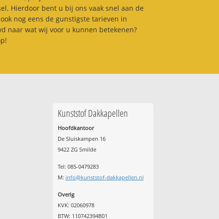
sel. Hierdoor bent u bij ons vaak snel aan de
 ook nog eens de gunstigste tarieven in
d naar wat wij voor u kunnen betekenen?
p!
Kunststof Dakkapellen
Hoofdkantoor
De Sluiskampen 16
9422 ZG Smilde
Tel: 085-0479283
M:
info@kunststof-dakkapellen.nl
Overig
KVK: 02060978
BTW: 110742394B01