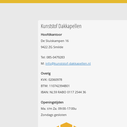
Kunststof Dakkapellen
Hoofdkantoor
De Sluiskampen 16
9422 ZG Smilde
Tel: 085-0479283
M:
info@kunststof-dakkapellen.nl
Overig
KVK: 02060978
BTW: 110742394B01
IBAN: NL59 RABO 0117 2544 36
Openingstijden
Ma. t/m Za. 09:00-17:00u
Zondags gesloten