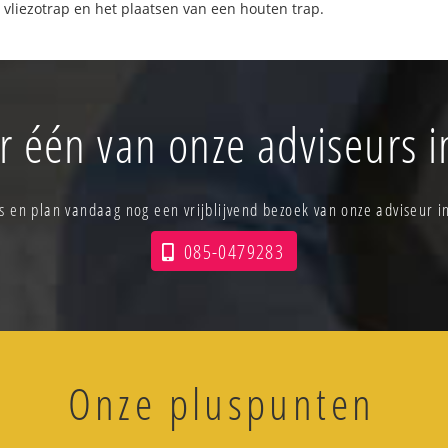
 vliezotrap en het plaatsen van een houten trap.
r één van onze adviseurs 
is en plan vandaag nog een vrijblijvend bezoek van onze adviseur i
085-0479283
Onze pluspunten