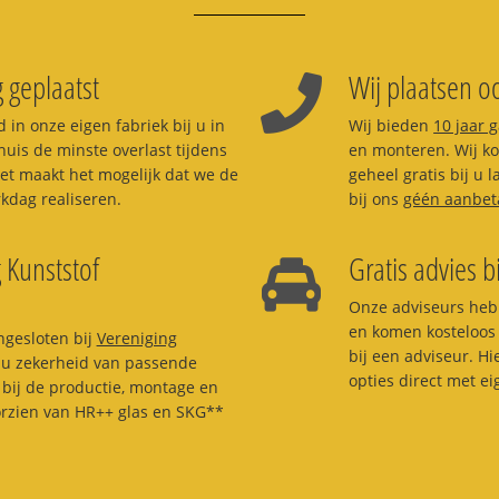
 geplaatst
Wij plaatsen oo
 in onze eigen fabriek bij u in
Wij bieden
10 jaar 
huis de minste overlast tijdens
en monteren. Wij kom
et maakt het mogelijk dat we de
geheel gratis bij u 
dag realiseren.
bij ons
géén aanbet
 Kunststof
Gratis advies b
Onze adviseurs heb
en komen kosteloos 
ngesloten bij
Vereniging
bij een adviseur. H
t u zekerheid van passende
opties direct met e
bij de productie, montage en
orzien van HR++ glas en SKG**
.