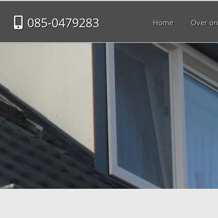
085-0479283
Home
Over on