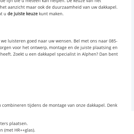
 de lijn die u meteen kan helpen. De keuze van het
n het aanzicht maar ook de duurzaamheid van uw dakkapel.
at u
de juiste keuze
kunt maken.
we luisteren goed naar uw wensen. Bel met ons naar 085-
zorgen voor het ontwerp, montage en de juiste plaatsing en
 heeft. Zoekt u een dakkapel specialist in Alphen? Dan bent
:
 combineren tijdens de montage van onze dakkapel. Denk
sters plaatsen.
n (met HR++glas).