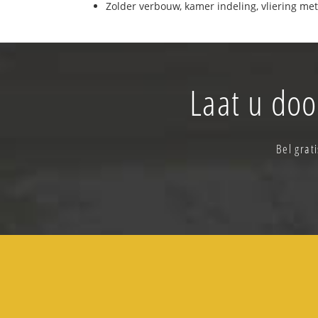
Zolder verbouw, kamer indeling, vliering met
Laat u doo
Bel grat