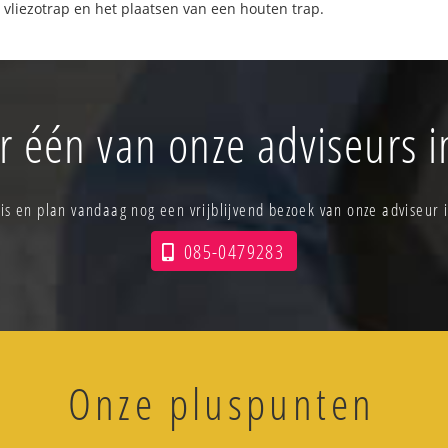
 vliezotrap en het plaatsen van een houten trap.
r één van onze adviseurs 
tis en plan vandaag nog een vrijblijvend bezoek van onze adviseur i
085-0479283
Onze pluspunten