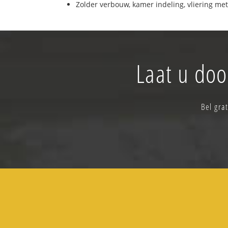
Zolder verbouw, kamer indeling, vliering met
Laat u doo
Bel gra