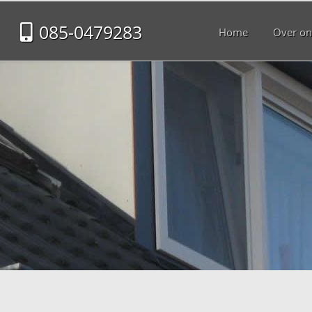
085-0479283
Home
Over on