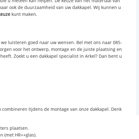
n die u meteen kan helpen. De keuze van het materiaal van
 maar ook de duurzaamheid van uw dakkapel. Wij kunnen u
keuze
kunt maken.
we luisteren goed naar uw wensen. Bel met ons naar 085-
zorgen voor het ontwerp, montage en de juiste plaatsing en
heeft. Zoekt u een dakkapel specialist in Arkel? Dan bent u
 combineren tijdens de montage van onze dakkapel. Denk
sters plaatsen.
n (met HR++glas).