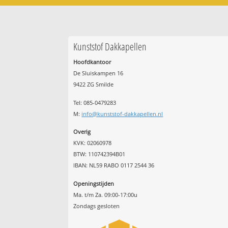
Kunststof Dakkapellen
Hoofdkantoor
De Sluiskampen 16
9422 ZG Smilde
Tel: 085-0479283
M:
info@kunststof-dakkapellen.nl
Overig
KVK: 02060978
BTW: 110742394B01
IBAN: NL59 RABO 0117 2544 36
Openingstijden
Ma. t/m Za. 09:00-17:00u
Zondags gesloten