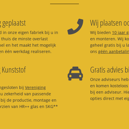
 geplaatst
Wij plaatsen oo
 in onze eigen fabriek bij u in
Wij bieden
10 jaar 
 thuis de minste overlast
en monteren. Wij kom
pel en het maakt het mogelijk
geheel gratis bij u 
n één werkdag realiseren.
ons
géén aanbetali
 Kunststof
Gratis advies bi
Onze adviseurs heb
en komen kosteloos 
ngesloten bij
Vereniging
bij een adviseur. H
t u zekerheid van passende
opties direct met e
bij de productie, montage en
orzien van HR++ glas en SKG**
.