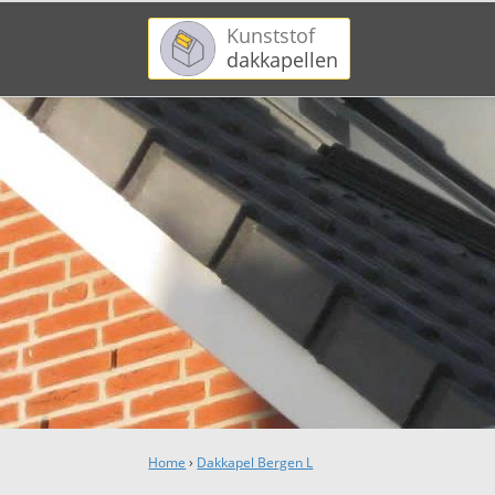
Kunststof
dakkapellen
Home
›
Dakkapel Bergen L