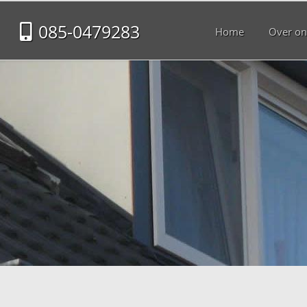
085-0479283
Home
Over on