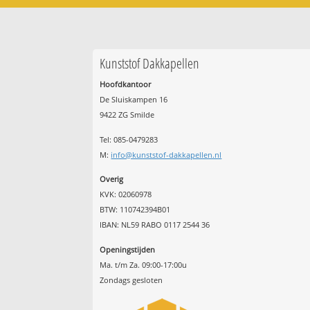
Kunststof Dakkapellen
Hoofdkantoor
De Sluiskampen 16
9422 ZG Smilde
Tel: 085-0479283
M:
info@kunststof-dakkapellen.nl
Overig
KVK: 02060978
BTW: 110742394B01
IBAN: NL59 RABO 0117 2544 36
Openingstijden
Ma. t/m Za. 09:00-17:00u
Zondags gesloten