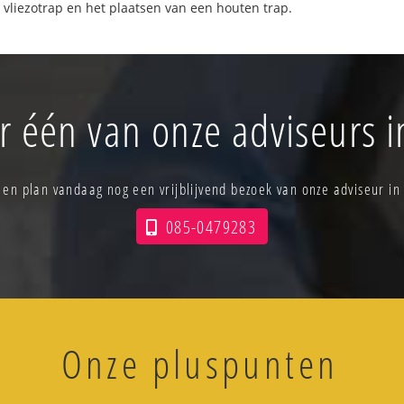
 vliezotrap en het plaatsen van een houten trap.
r één van onze adviseurs 
s en plan vandaag nog een vrijblijvend bezoek van onze adviseur in
085-0479283
Onze pluspunten