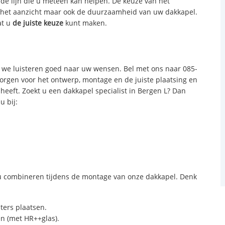
 de lijn die u meteen kan helpen. De keuze van het
n het aanzicht maar ook de duurzaamheid van uw dakkapel.
at u
de juiste keuze
kunt maken.
we luisteren goed naar uw wensen. Bel met ons naar 085-
zorgen voor het ontwerp, montage en de juiste plaatsing en
 heeft. Zoekt u een dakkapel specialist in Bergen L? Dan
u bij:
 combineren tijdens de montage van onze dakkapel. Denk
sters plaatsen.
n (met HR++glas).