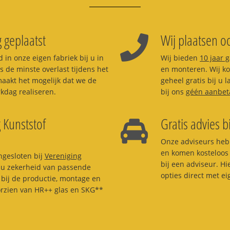
 geplaatst
Wij plaatsen oo
 in onze eigen fabriek bij u in
Wij bieden
10 jaar 
s de minste overlast tijdens het
en monteren. Wij kom
aakt het mogelijk dat we de
geheel gratis bij u 
dag realiseren.
bij ons
géén aanbet
 Kunststof
Gratis advies b
Onze adviseurs heb
en komen kosteloos 
ngesloten bij
Vereniging
bij een adviseur. H
t u zekerheid van passende
opties direct met e
bij de productie, montage en
orzien van HR++ glas en SKG**
.