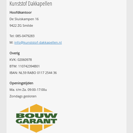
Kunststof Dakkapellen
Hoofdkantoor
De Sluiskampen 16
9422 ZG Smilde
Tel: 085-0479283
M:
info@kunststof-dakkapellen.nl
Overig
KVK: 02060978
BTW: 110742394B01
IBAN: NL59 RABO 0117 2544 36
Openingstijden
Ma. t/m Za. 09:00-17:00u
Zondags gesloten