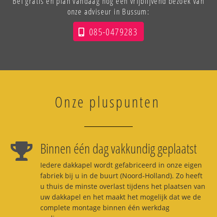
Bel gratis en plan vandaag nog een vrijblijvend bezoek van
onze adviseur in Bussum:
085-0479283
Onze pluspunten
Binnen één dag vakkundig geplaatst
Iedere dakkapel wordt gefabriceerd in onze eigen
fabriek bij u in de buurt (Noord-Holland). Zo heeft
u thuis de minste overlast tijdens het plaatsen van
uw dakkapel en het maakt het mogelijk dat we de
complete montage binnen één werkdag