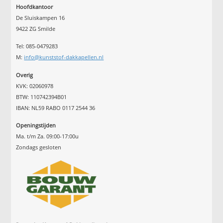
Hoofdkantoor
De Sluiskampen 16
9422 ZG Smilde
Tel: 085-0479283
M:
info@kunststof-dakkapellen.nl
Overig
KVK: 02060978
BTW: 110742394B01
IBAN: NL59 RABO 0117 2544 36
Openingstijden
Ma. t/m Za. 09:00-17:00u
Zondags gesloten