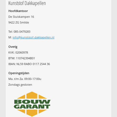
Kunststof Dakkapellen
Hoofdkantoor
De Sluiskampen 16
9422 ZG Smilde
Tel: 085-0479283
M:
info@kunststof-dakkapellen.nl
Overig
KVK: 02060978
BTW: 110742394B01
IBAN: NL59 RABO 0117 2544 36
Openingstijden
Ma. t/m Za. 09:00-17:00u
Zondags gesloten