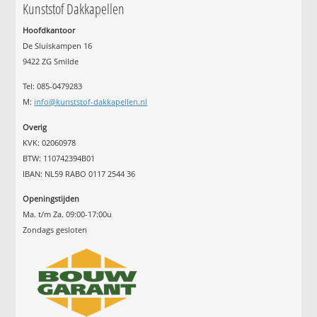
Kunststof Dakkapellen
Hoofdkantoor
De Sluiskampen 16
9422 ZG Smilde
Tel: 085-0479283
M:
info@kunststof-dakkapellen.nl
Overig
KVK: 02060978
BTW: 110742394B01
IBAN: NL59 RABO 0117 2544 36
Openingstijden
Ma. t/m Za. 09:00-17:00u
Zondags gesloten