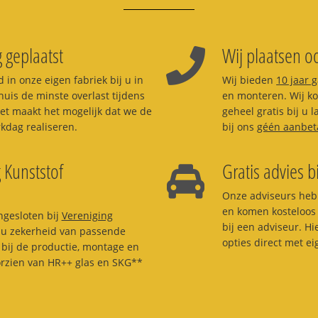
 geplaatst
Wij plaatsen oo
 in onze eigen fabriek bij u in
Wij bieden
10 jaar 
huis de minste overlast tijdens
en monteren. Wij kom
et maakt het mogelijk dat we de
geheel gratis bij u 
dag realiseren.
bij ons
géén aanbet
 Kunststof
Gratis advies bi
Onze adviseurs heb
en komen kosteloos 
ngesloten bij
Vereniging
bij een adviseur. H
t u zekerheid van passende
opties direct met e
bij de productie, montage en
orzien van HR++ glas en SKG**
.