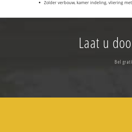
Zolder verbouw, kamer indeling, vliering met
Laat u doo
Bel grat