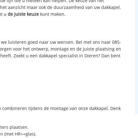
 de lijn die u meteen kan helpen. De keuze van het
n het aanzicht maar ook de duurzaamheid van uw dakkapel.
at u
de juiste keuze
kunt maken.
we luisteren goed naar uw wensen. Bel met ons naar 085-
zorgen voor het ontwerp, montage en de juiste plaatsing en
 heeft. Zoekt u een dakkapel specialist in Dieren? Dan bent
:
 combineren tijdens de montage van onze dakkapel. Denk
sters plaatsen.
n (met HR++glas).