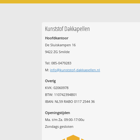
Kunststof Dakkapellen
Hoofdkantoor
De Sluiskampen 16
9422 ZG Smilde
Tel: 085-0479283
M:
info@kunststof-dakkapellen.nl
Overig
KVK: 02060978
BTW: 110742394B01
IBAN: NL59 RABO 0117 2544 36
Openingstijden
Ma. t/m Za. 09:00-17:00u
Zondags gesloten