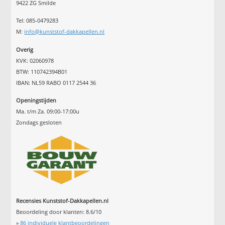
9422 ZG Smilde
Tel: 085-0479283
M:
info@kunststof-dakkapellen.nl
Overig
KVK: 02060978
BTW: 110742394B01
IBAN: NL59 RABO 0117 2544 36
Openingstijden
Ma. t/m Za. 09:00-17:00u
Zondags gesloten
Recensies Kunststof-Dakkapellen.nl
Beoordeling door klanten:
8.6
/
10
»
86
individuele klantbeoordelingen