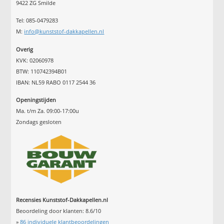
9422 ZG Smilde
Tel: 085-0479283
M:
info@kunststof-dakkapellen.nl
Overig
KVK: 02060978
BTW: 110742394B01
IBAN: NL59 RABO 0117 2544 36
Openingstijden
Ma. t/m Za. 09:00-17:00u
Zondags gesloten
Recensies Kunststof-Dakkapellen.nl
Beoordeling door klanten:
8.6
/
10
»
86
individuele klantbeoordelingen