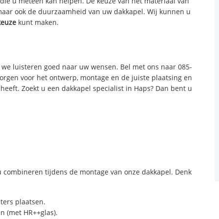
n die u meteen kan helpen. De keuze van het materiaal van
 maar ook de duurzaamheid van uw dakkapel. Wij kunnen u
keuze
kunt maken.
we luisteren goed naar uw wensen. Bel met ons naar 085-
zorgen voor het ontwerp, montage en de juiste plaatsing en
 heeft. Zoekt u een dakkapel specialist in Haps? Dan bent u
 combineren tijdens de montage van onze dakkapel. Denk
sters plaatsen.
n (met HR++glas).