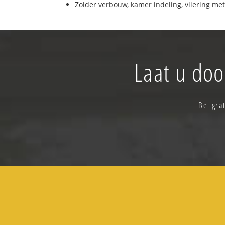
Zolder verbouw, kamer indeling, vliering met
Laat u doo
Bel gra