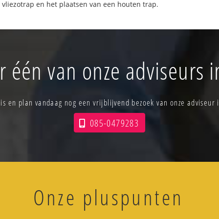
 vliezotrap en het plaatsen van een houten trap.
r één van onze adviseurs 
tis en plan vandaag nog een vrijblijvend bezoek van onze adviseur 
085-0479283
Onze pluspunten