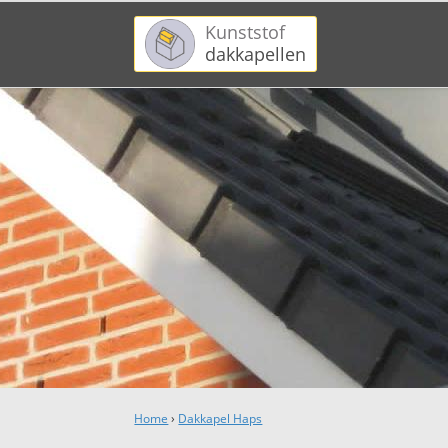
Kunststof
dakkapellen
Home
›
Dakkapel Haps