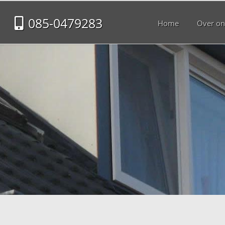
085-0479283
Home
Over on