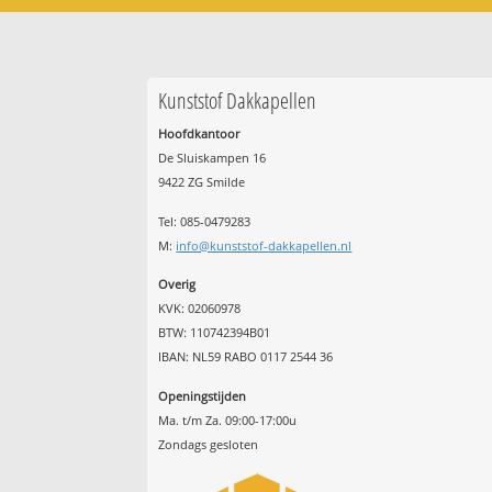
Kunststof Dakkapellen
Hoofdkantoor
De Sluiskampen 16
9422 ZG Smilde
Tel: 085-0479283
M:
info@kunststof-dakkapellen.nl
Overig
KVK: 02060978
BTW: 110742394B01
IBAN: NL59 RABO 0117 2544 36
Openingstijden
Ma. t/m Za. 09:00-17:00u
Zondags gesloten