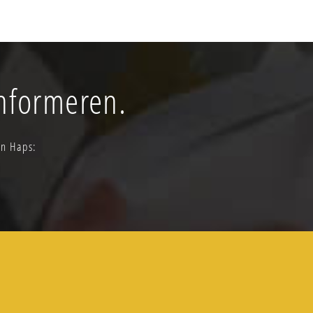
informeren.
in Haps: