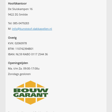
Hoofdkantoor
De Sluiskampen 16
9422 ZG Smilde
Tel: 085-0479283
M:
info@kunststof-dakkapellen.nl
Overig
KVK: 02060978
BTW: 110742394B01
IBAN: NL59 RABO 0117 2544 36
Openingstijden
Ma. t/m Za. 09:00-17:00u
Zondags gesloten