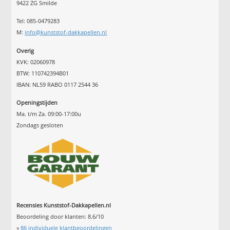
9422 ZG Smilde
Tel: 085-0479283
M:
info@kunststof-dakkapellen.nl
Overig
KVK: 02060978
BTW: 110742394B01
IBAN: NL59 RABO 0117 2544 36
Openingstijden
Ma. t/m Za. 09:00-17:00u
Zondags gesloten
Recensies Kunststof-Dakkapellen.nl
Beoordeling door klanten:
8.6
/
10
»
86
individuele klantbeoordelingen