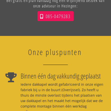
Bel gratis en plan vandaag nog een vrijblijvend bezoek van
onze adviseur in Hezingen:
085-0479283
Onze pluspunten
Binnen één dag vakkundig geplaatst
Iedere dakkapel wordt gefabriceerd in onze eigen
fabriek bij u in de buurt (Overijssel). Zo heeft u
thuis de minste overlast tijdens het plaatsen van
uw dakkapel en het maakt het mogelijk dat we de
complete montage binnen één werkdag