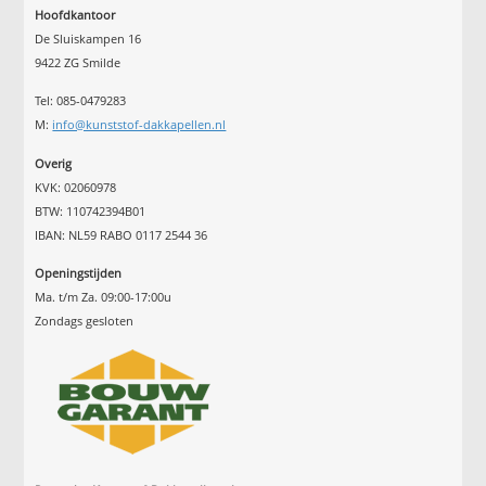
Hoofdkantoor
De Sluiskampen 16
9422 ZG Smilde
Tel: 085-0479283
M:
info@kunststof-dakkapellen.nl
Overig
KVK: 02060978
BTW: 110742394B01
IBAN: NL59 RABO 0117 2544 36
Openingstijden
Ma. t/m Za. 09:00-17:00u
Zondags gesloten