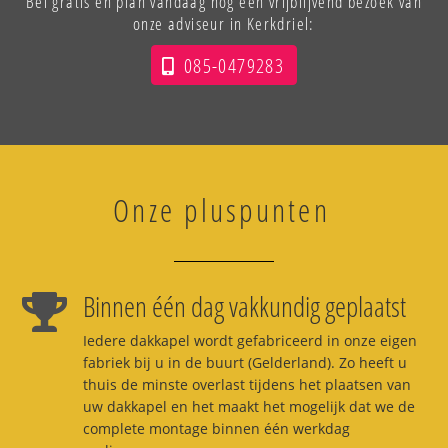
Bel gratis en plan vandaag nog een vrijblijvend bezoek van
onze adviseur in Kerkdriel:
085-0479283
Onze pluspunten
Binnen één dag vakkundig geplaatst
Iedere dakkapel wordt gefabriceerd in onze eigen
fabriek bij u in de buurt (Gelderland). Zo heeft u
thuis de minste overlast tijdens het plaatsen van
uw dakkapel en het maakt het mogelijk dat we de
complete montage binnen één werkdag