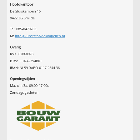
Hoofdkantoor
De Sluiskampen 16
9422 ZG Smilde
Tel: 085-0479283
M:
info@kunststof-dakkapellen.nl
Overig
KVK: 02060978
BTW: 110742394B01
IBAN: NL59 RABO 0117 2544 36
Openingstijden
Ma. t/m Za. 09:00-17:00u
Zondags gesloten