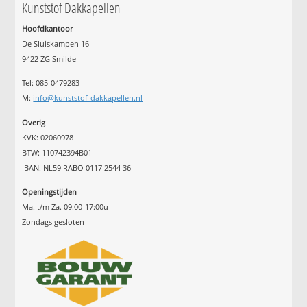
Kunststof Dakkapellen
Hoofdkantoor
De Sluiskampen 16
9422 ZG Smilde
Tel: 085-0479283
M:
info@kunststof-dakkapellen.nl
Overig
KVK: 02060978
BTW: 110742394B01
IBAN: NL59 RABO 0117 2544 36
Openingstijden
Ma. t/m Za. 09:00-17:00u
Zondags gesloten