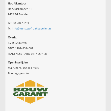
Hoofdkantoor
De Sluiskampen 16
9422 ZG Smilde
Tel: 085-0479283
M:
info@kunststof-dakkapellen.nl
Overig
KVK: 02060978
BTW: 110742394B01
IBAN: NL59 RABO 0117 2544 36
Openingstijden
Ma. t/m Za. 09:00-17:00u
Zondags gesloten