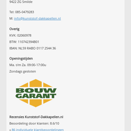
9422 ZG Smilde
Tel: 085-0479283
M:
info@kunststof-dakkapellen.nl
Overig
KVK: 02060978
BTW: 110742394B01
IBAN: NL59 RABO 0117 2544 36
Openingstijden
Ma. t/m Za. 09:00-17:00u
Zondags gesloten
Recensies Kunststof-Dakkapellen.nl
Beoordeling door klanten:
8.6
/
10
»
86
individuele klantbeoordelingen