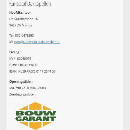
Kunststof Dakkapellen
Hoofdkantoor
De Sluiskampen 16
9422 ZG Smilde
Tel: 085-0479283
M:
info@kunststof-dakkapellen.nl
Overig
KVK: 02060978
BTW: 110742394B01
IBAN: NL59 RABO 0117 2544 36
Openingstijden
Ma. t/m Za. 09:00-17:00u
Zondags gesloten