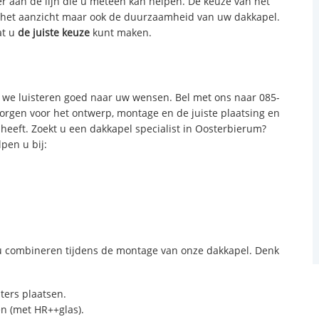
ker aan de lijn die u meteen kan helpen. De keuze van het
n het aanzicht maar ook de duurzaamheid van uw dakkapel.
at u
de juiste keuze
kunt maken.
we luisteren goed naar uw wensen. Bel met ons naar 085-
zorgen voor het ontwerp, montage en de juiste plaatsing en
 heeft. Zoekt u een dakkapel specialist in Oosterbierum?
lpen u bij:
 combineren tijdens de montage van onze dakkapel. Denk
sters plaatsen.
n (met HR++glas).