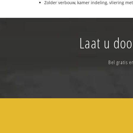
Zolder verbouw, kamer indeling, vliering met
Laat u doo
Bel gratis e