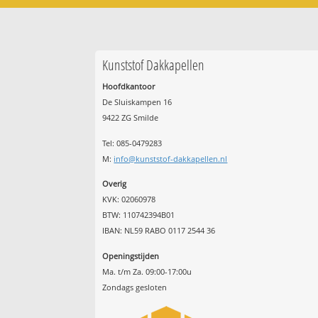
Kunststof Dakkapellen
Hoofdkantoor
De Sluiskampen 16
9422 ZG Smilde
Tel: 085-0479283
M:
info@kunststof-dakkapellen.nl
Overig
KVK: 02060978
BTW: 110742394B01
IBAN: NL59 RABO 0117 2544 36
Openingstijden
Ma. t/m Za. 09:00-17:00u
Zondags gesloten