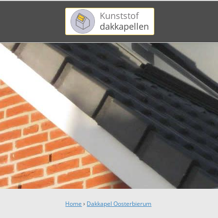
Kunststof
dakkapellen
Home
›
Dakkapel Oosterbierum