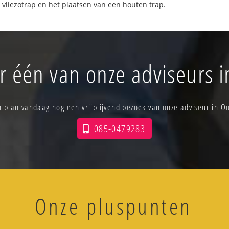
 vliezotrap en het plaatsen van een houten trap.
r één van onze adviseurs 
n plan vandaag nog een vrijblijvend bezoek van onze adviseur in 
085-0479283
Onze pluspunten