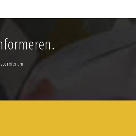
informeren.
Oosterbierum: