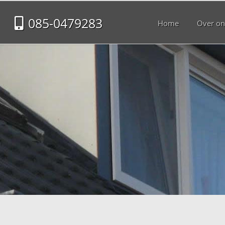
085-0479283
Home
Over on