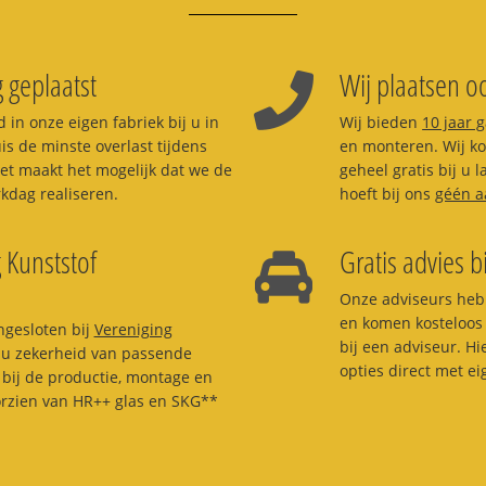
 geplaatst
Wij plaatsen oo
 in onze eigen fabriek bij u in
Wij bieden
10 jaar 
uis de minste overlast tijdens
en monteren. Wij kom
et maakt het mogelijk dat we de
geheel gratis bij u
dag realiseren.
hoeft bij ons
géén a
 Kunststof
Gratis advies b
Onze adviseurs heb
en komen kosteloos 
ngesloten bij
Vereniging
bij een adviseur. H
t u zekerheid van passende
opties direct met e
bij de productie, montage en
orzien van HR++ glas en SKG**
.