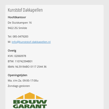
Kunststof Dakkapellen
Hoofdkantoor
De Sluiskampen 16
9422 ZG Smilde
Tel: 085-0479283
M:
info@kunststof-dakkapellen.nl
Overig
KVK: 02060978
BTW: 110742394B01
IBAN: NL59 RABO 0117 2544 36
Openingstijden
Ma. t/m Za. 09:00-17:00u
Zondags gesloten