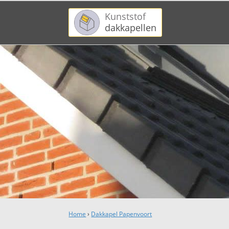
Kunststof
dakkapellen
Home
›
Dakkapel Papenvoort