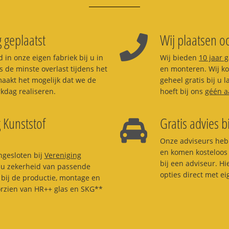
 geplaatst
Wij plaatsen oo
 in onze eigen fabriek bij u in
Wij bieden
10 jaar 
s de minste overlast tijdens het
en monteren. Wij kom
aakt het mogelijk dat we de
geheel gratis bij u
dag realiseren.
hoeft bij ons
géén a
 Kunststof
Gratis advies b
Onze adviseurs heb
en komen kosteloos 
ngesloten bij
Vereniging
bij een adviseur. H
t u zekerheid van passende
opties direct met e
bij de productie, montage en
orzien van HR++ glas en SKG**
.