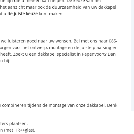
 de lijn die u meteen kan helpen. De keuze van het
n het aanzicht maar ook de duurzaamheid van uw dakkapel.
at u
de juiste keuze
kunt maken.
we luisteren goed naar uw wensen. Bel met ons naar 085-
zorgen voor het ontwerp, montage en de juiste plaatsing en
 heeft. Zoekt u een dakkapel specialist in Papenvoort? Dan
u bij:
 combineren tijdens de montage van onze dakkapel. Denk
sters plaatsen.
n (met HR++glas).