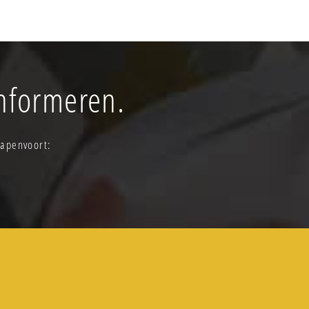
informeren.
Papenvoort: