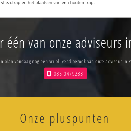
 vliezotrap en het plaatsen van een houten trap.
r één van onze adviseurs 
 en plan vandaag nog een vrijblijvend bezoek van onze adviseur in 
085-0479283
Onze pluspunten