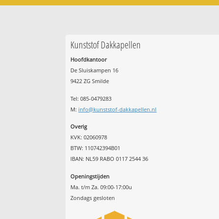
Kunststof Dakkapellen
Hoofdkantoor
De Sluiskampen 16
9422 ZG Smilde
Tel: 085-0479283
M:
info@kunststof-dakkapellen.nl
Overig
KVK: 02060978
BTW: 110742394B01
IBAN: NL59 RABO 0117 2544 36
Openingstijden
Ma. t/m Za. 09:00-17:00u
Zondags gesloten