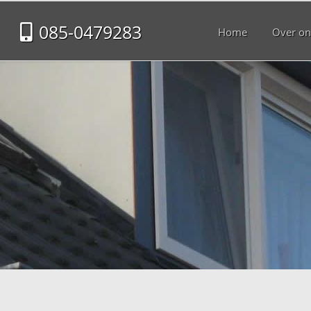
085-0479283
Home
Over on