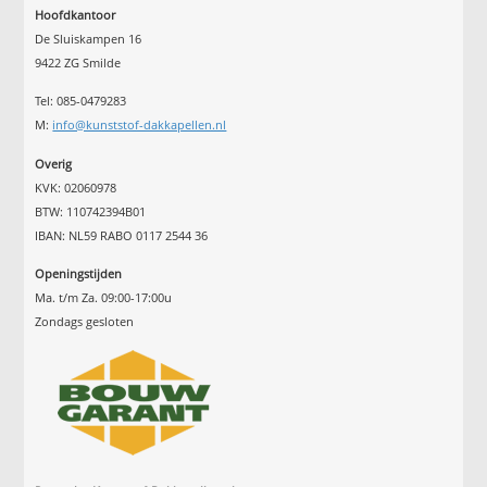
Hoofdkantoor
De Sluiskampen 16
9422 ZG Smilde
Tel: 085-0479283
M:
info@kunststof-dakkapellen.nl
Overig
KVK: 02060978
BTW: 110742394B01
IBAN: NL59 RABO 0117 2544 36
Openingstijden
Ma. t/m Za. 09:00-17:00u
Zondags gesloten