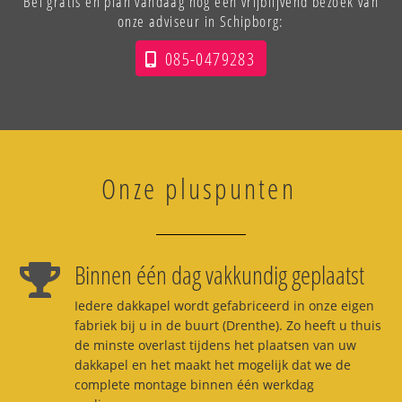
Bel gratis en plan vandaag nog een vrijblijvend bezoek van
onze adviseur in Schipborg:
085-0479283
Onze pluspunten
Binnen één dag vakkundig geplaatst
Iedere dakkapel wordt gefabriceerd in onze eigen
fabriek bij u in de buurt (Drenthe). Zo heeft u thuis
de minste overlast tijdens het plaatsen van uw
dakkapel en het maakt het mogelijk dat we de
complete montage binnen één werkdag