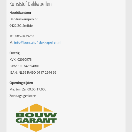
Kunststof Dakkapellen
Hoofdkantoor
De Sluiskampen 16
9422 ZG Smilde
Tel: 085-0479283
M:
info@kunststof-dakkapellen.nl
Overig
KVK: 02060978
BTW: 110742394B01
IBAN: NL59 RABO 0117 2544 36
Openingstijden
Ma. t/m Za. 09:00-17:00u
Zondags gesloten