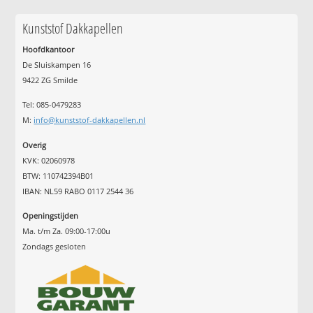
Kunststof Dakkapellen
Hoofdkantoor
De Sluiskampen 16
9422 ZG Smilde
Tel: 085-0479283
M:
info@kunststof-dakkapellen.nl
Overig
KVK: 02060978
BTW: 110742394B01
IBAN: NL59 RABO 0117 2544 36
Openingstijden
Ma. t/m Za. 09:00-17:00u
Zondags gesloten