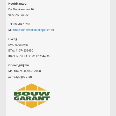
Hoofdkantoor
De Sluiskampen 16
9422 ZG Smilde
Tel: 085-0479283
M:
info@kunststof-dakkapellen.nl
Overig
KVK: 02060978
BTW: 110742394B01
IBAN: NL59 RABO 0117 2544 36
Openingstijden
Ma. t/m Za. 09:00-17:00u
Zondags gesloten