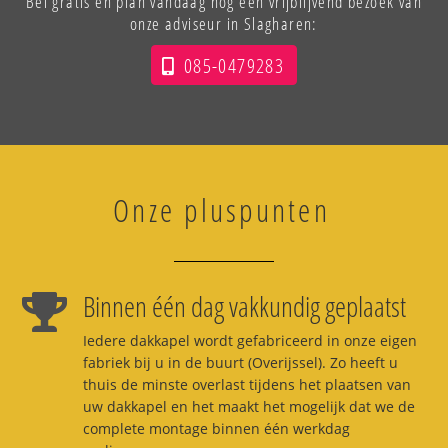
Bel gratis en plan vandaag nog een vrijblijvend bezoek van
onze adviseur in Slagharen:
085-0479283
Onze pluspunten
Binnen één dag vakkundig geplaatst
Iedere dakkapel wordt gefabriceerd in onze eigen
fabriek bij u in de buurt (Overijssel). Zo heeft u
thuis de minste overlast tijdens het plaatsen van
uw dakkapel en het maakt het mogelijk dat we de
complete montage binnen één werkdag