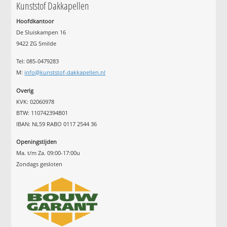
Kunststof Dakkapellen
Hoofdkantoor
De Sluiskampen 16
9422 ZG Smilde
Tel: 085-0479283
M:
info@kunststof-dakkapellen.nl
Overig
KVK: 02060978
BTW: 110742394B01
IBAN: NL59 RABO 0117 2544 36
Openingstijden
Ma. t/m Za. 09:00-17:00u
Zondags gesloten