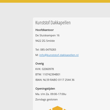
Kunststof Dakkapellen
Hoofdkantoor
De Sluiskampen 16
9422 ZG Smilde
Tel: 085-0479283
M:
info@kunststof-dakkapellen.nl
Overig
KVK: 02060978
BTW: 110742394B01
IBAN: NL59 RABO 0117 2544 36
Openingstijden
Ma. t/m Za. 09:00-17:00u
Zondags gesloten