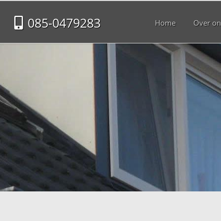
085-0479283
Home
Over on