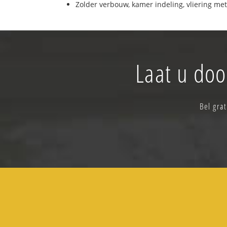
Zolder verbouw, kamer indeling, vliering met
Laat u doo
Bel grat