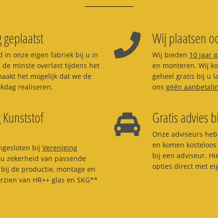
 geplaatst
Wij plaatsen oo
 in onze eigen fabriek bij u in
Wij bieden
10 jaar 
s de minste overlast tijdens het
en monteren. Wij kom
aakt het mogelijk dat we de
geheel gratis bij u 
dag realiseren.
ons
géén aanbetali
 Kunststof
Gratis advies bi
Onze adviseurs heb
en komen kosteloos 
ngesloten bij
Vereniging
bij een adviseur. H
t u zekerheid van passende
opties direct met e
bij de productie, montage en
orzien van HR++ glas en SKG**
.