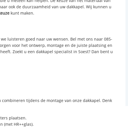
n die u meteen kan helpen. De keuze van het materiaal van
 maar ook de duurzaamheid van uw dakkapel. Wij kunnen u
keuze
kunt maken.
we luisteren goed naar uw wensen. Bel met ons naar 085-
zorgen voor het ontwerp, montage en de juiste plaatsing en
 heeft. Zoekt u een dakkapel specialist in Soest? Dan bent u
 combineren tijdens de montage van onze dakkapel. Denk
sters plaatsen.
n (met HR++glas).