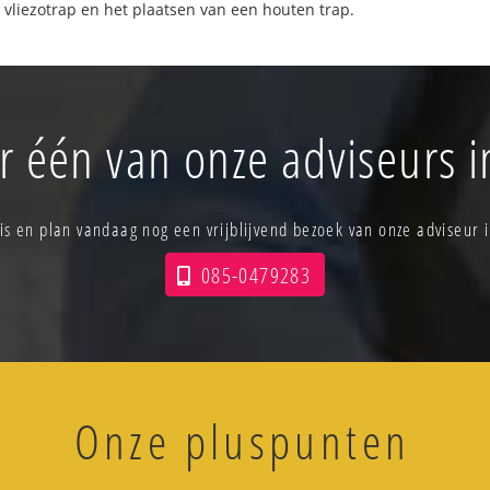
 vliezotrap en het plaatsen van een houten trap.
r één van onze adviseurs 
is en plan vandaag nog een vrijblijvend bezoek van onze adviseur 
085-0479283
Onze pluspunten