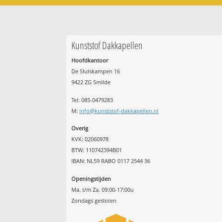
Kunststof Dakkapellen
Hoofdkantoor
De Sluiskampen 16
9422 ZG Smilde
Tel: 085-0479283
M:
info@kunststof-dakkapellen.nl
Overig
KVK: 02060978
BTW: 110742394B01
IBAN: NL59 RABO 0117 2544 36
Openingstijden
Ma. t/m Za. 09:00-17:00u
Zondags gesloten