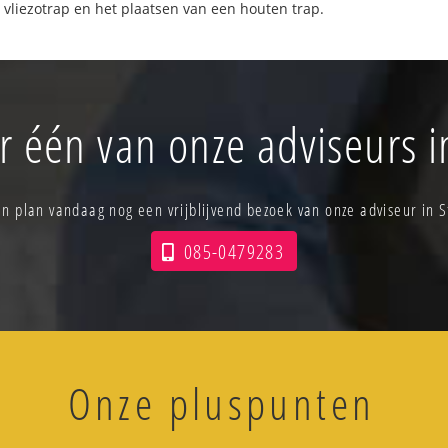
 vliezotrap en het plaatsen van een houten trap.
r één van onze adviseurs 
 en plan vandaag nog een vrijblijvend bezoek van onze adviseur in 
085-0479283
Onze pluspunten