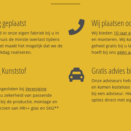
 geplaatst
Wij plaatsen oo
 in onze eigen fabriek bij u in
Wij bieden
10 jaar 
huis de minste overlast tijdens
en monteren. Wij kom
et maakt het mogelijk dat we de
geheel gratis bij u
dag realiseren.
hoeft bij ons
géén a
 Kunststof
Gratis advies b
Onze adviseurs heb
en komen kosteloos 
ngesloten bij
Vereniging
bij een adviseur. H
t u zekerheid van passende
opties direct met e
bij de productie, montage en
orzien van HR++ glas en SKG**
.