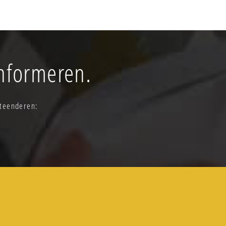
informeren.
Steenderen: