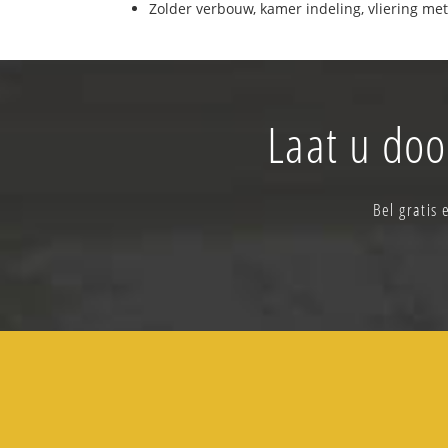
Zolder verbouw, kamer indeling, vliering met
Laat u doo
Bel gratis