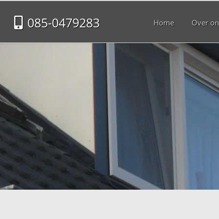
085-0479283
Home
Over on