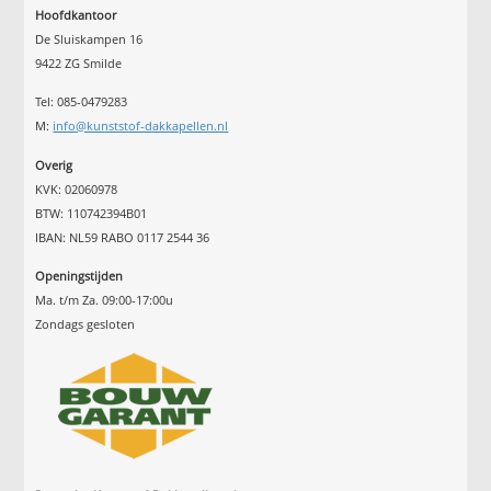
Hoofdkantoor
De Sluiskampen 16
9422 ZG Smilde
Tel: 085-0479283
M:
info@kunststof-dakkapellen.nl
Overig
KVK: 02060978
BTW: 110742394B01
IBAN: NL59 RABO 0117 2544 36
Openingstijden
Ma. t/m Za. 09:00-17:00u
Zondags gesloten