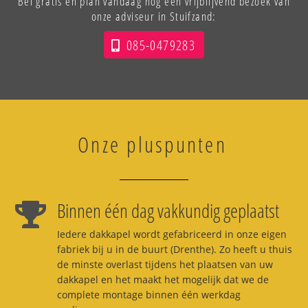
Bel gratis en plan vandaag nog een vrijblijvend bezoek van
onze adviseur in Stuifzand:
085-0479283
Onze pluspunten
Binnen één dag vakkundig geplaatst
Iedere dakkapel wordt gefabriceerd in onze eigen
fabriek bij u in de buurt (Drenthe). Zo heeft u thuis
de minste overlast tijdens het plaatsen van uw
dakkapel en het maakt het mogelijk dat we de
complete montage binnen één werkdag